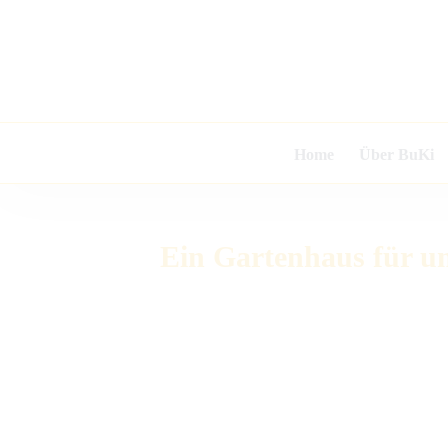
Zum
Inhalt
springen
Home
Über BuKi
Ein Gartenhaus für u
Zeige
grösseres
Bild