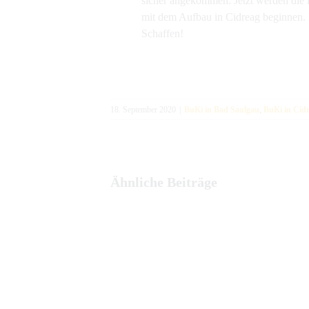
sicher angekommen. Jetzt werden die l
mit dem Aufbau in Cidreag beginnen. 
Schaffen!
18. September 2020
|
BuKi in Bad Saulgau
,
BuKi in Cid
Ähnliche Beiträge