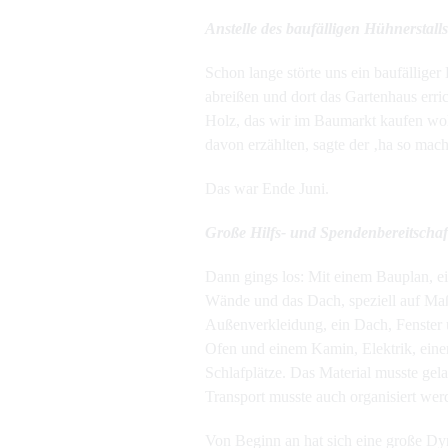
Anstelle des baufälligen Hühnerstalls
Schon lange störte uns ein baufällige
abreißen und dort das Gartenhaus erri
Holz, das wir im Baumarkt kaufen wo
davon erzählten, sagte der ‚ha so mach
Das war Ende Juni.
Große Hilfs- und Spendenbereitscha
Dann gings los: Mit einem Bauplan, e
Wände und das Dach, speziell auf Ma
Außenverkleidung, ein Dach, Fenster 
Ofen und einem Kamin, Elektrik, eine
Schlafplätze. Das Material musste ge
Transport musste auch organisiert wer
Von Beginn an hat sich eine große Dy