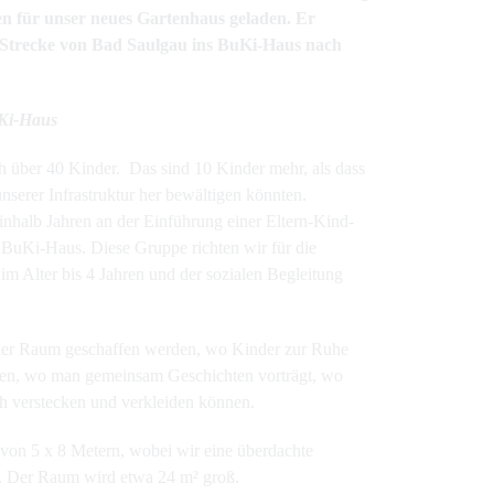
en für unser neues Gartenhaus geladen. Er
e Strecke von Bad Saulgau ins BuKi-Haus nach
uKi-Haus
ch über 40 Kinder. Das sind 10 Kinder mehr, als dass
serer Infrastruktur her bewältigen könnten.
neinhalb Jahren an der Einführung einer Eltern-Kind-
 BuKi-Haus. Diese Gruppe richten wir für die
m Alter bis 4 Jahren und der sozialen Begleitung
cher Raum geschaffen werden, wo Kinder zur Ruhe
en, wo man gemeinsam Geschichten vorträgt, wo
ch verstecken und verkleiden können.
 von 5 x 8 Metern, wobei wir eine überdachte
en. Der Raum wird etwa 24 m² groß.