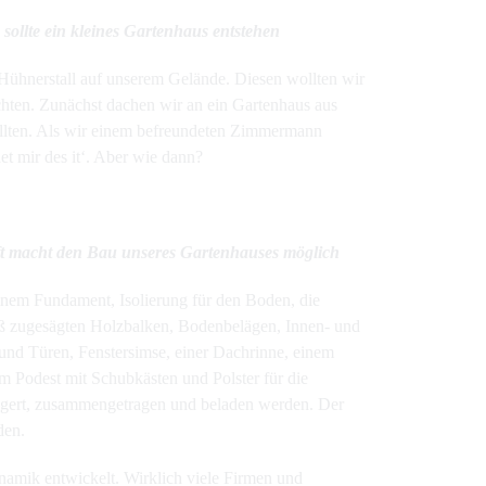
 sollte ein kleines Gartenhaus entstehen
r Hühnerstall auf unserem Gelände. Diesen wollten wir
chten. Zunächst dachen wir an ein Gartenhaus aus
llten. Als wir einem befreundeten Zimmermann
et mir des it‘. Aber wie dann?
ft macht den Bau unseres Gartenhauses möglich
inem Fundament, Isolierung für den Boden, die
ß zugesägten Holzbalken, Bodenbelägen, Innen- und
und Türen, Fenstersimse, einer Dachrinne, einem
m Podest mit Schubkästen und Polster für die
lagert, zusammengetragen und beladen werden. Der
den.
namik entwickelt. Wirklich viele Firmen und