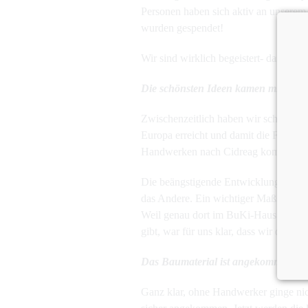
Personen haben sich aktiv an unserem 
wurden gespendet!
Wir sind wirklich begeistert- das war k
Die schönsten Ideen kamen mit Cor
Zwischenzeitlich haben wir schon kau
Europa erreicht und damit die Frage, o
Handwerken nach Cidreag kommen k
Die beängstigende Entwicklung bei Co
das Andere. Ein wichtiger Maßstab für 
Weil genau dort im BuKi-Haus halten w
gibt, war für uns klar, dass wir das G
Das Baumaterial ist angekommen, d
Ganz klar, ohne Handwerker ginge nic