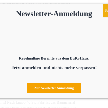
Projekt beteiligt. Über 90% der Baumaterialen
Sc
Newsletter-Anmeldung
lasse!
ona ins Wanken
m mehr daran geglaubt. Die zweite Corona-Welle hat
b wir mit den Materialien aber vor allem den
önnten.
Regelmäßige Berichte aus dem BuKi-Haus.
rona ist das Eine – der gesunde Menschenverstand
Jetzt anmelden und nichts mehr verpassen!
uns ist, wie sich die Lage in Cidreag entwickelt.
ir uns auf. So lange es vor Ort keine positiven Fälle
artenhaus ohne Probleme errichten könnten.
Zur Newsletter Anmeldung
ie Handwerker folgen
hts! Nach knapp 40 Std Fahrt ist das Baumaterial