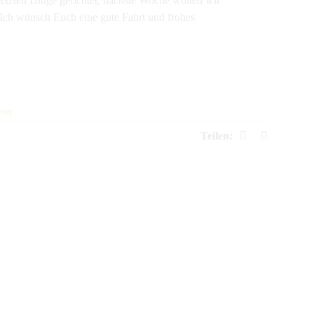
etzten Dinge gerichtet, nächste Woche wollen wir
Ich wünsch Euch eine gute Fahrt und frohes
reag
Facebook
E-
Teilen:
Mail