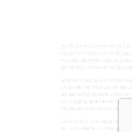
Das Buki Haus bekommt wieder Zuwach
August vier Wochen vor Ort. Er kennt 
Wir haben ein großes Glück mit Lukas
die Uhr nicht. 80 Prozent von ihnen s
Wenn wir wollen, dass die Kinder re
Kinder dann ein Frühstück und danach 
Schulabbrecher kümmern, versuchen ih
ein Einzelprogramm mit den Kindern st
Umgang mit Geld, Kochen, etc.
Es wird und ist schwierig gutes und g
Stellen (Sozialarbeiter, Pädagoge und 