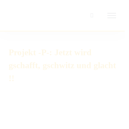
Zum
Inhalt
springen
Projekt -P-: Jetzt wird
gschafft, gschwitz und glacht
!!
Zeige
grösseres
Bild