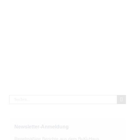
Suche
nach:
Newsletter-Anmeldung
Regelmäßige Berichte aus dem BuKi-Haus.