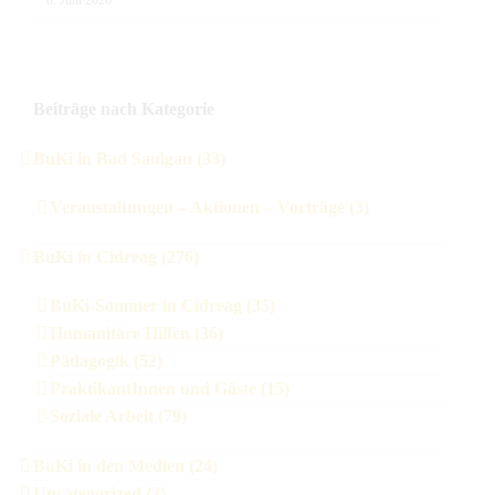
8. Juni 2026
Beiträge nach Kategorie
BuKi in Bad Saulgau (33)
Veranstaltungen – Aktionen – Vorträge (3)
BuKi in Cidreag (276)
BuKi-Sommer in Cidreag (35)
Humanitäre Hilfen (36)
Pädagogik (52)
PraktikantInnen und Gäste (15)
Soziale Arbeit (79)
BuKi in den Medien (24)
Uncategorized (3)