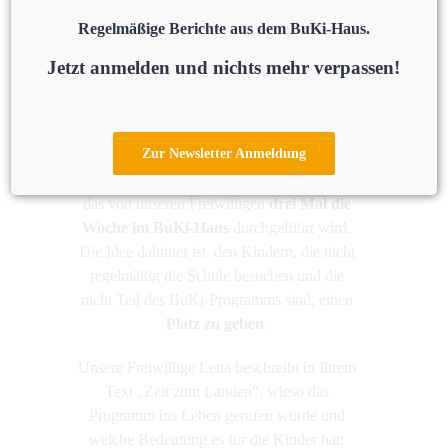
Regelmäßige Berichte aus dem BuKi-Haus.
Jetzt anmelden und nichts mehr verpassen!
Zur Newsletter Anmeldung
Second-Chance:
Unter diesem Namen läuft
seit zwei Wochen ein Programm für Kinder,
das von unseren Freiwilligen
drei Mal die
Woche im BuKi-Haus
durchgeführt wird.
Die Idee dahinter ist, den Kindern, die nicht
regelmäßig die Schule besuchen und die
nicht Teil des BuKi-Programms sind, einen
Platz zu geben
.
Unsere Freiwillige Lena beschreibt in Ihrem
Text „Zeit zum Landen“, wieso das
Programm ins Leben gerufen wurde und
welche Bedeutung es für die Kinder hat: