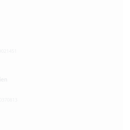
29021451
ien
0370813