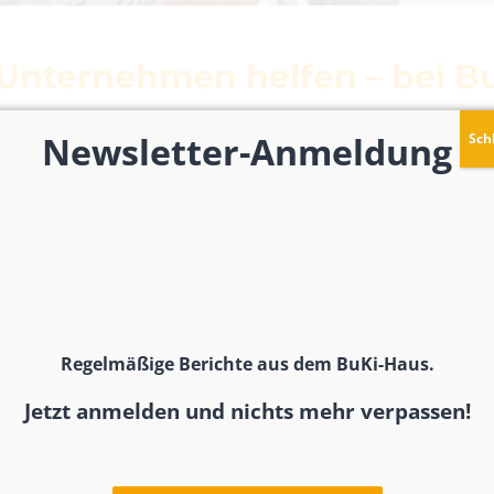
 Unternehmen helfen – bei B
en und sich sozial engagieren. Wir freuen uns über:
Newsletter-Anmeldung
Sch
ternehmen
unsch stellen wir natürlich auch Spendenbescheinigungen 
Regelmäßige Berichte aus dem BuKi-Haus.
Jetzt anmelden und nichts mehr verpassen!
Unsere Bankverbindung:
BuKi e.V.