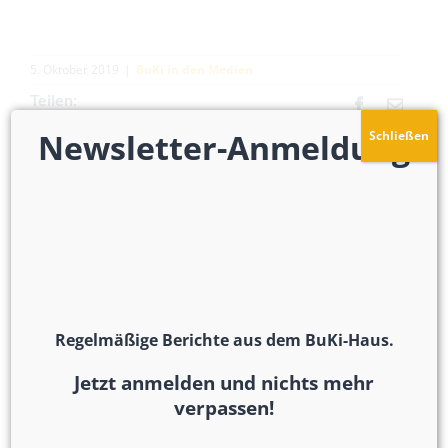
5. Oktober 2019
|
BuKi in den Medien
Teilen:
Facebook
E-
Mail
Newsletter-Anmeldung
Schließen
Ähnliche Beiträge
Regelmäßige Berichte aus dem BuKi-Haus.
Jetzt anmelden und nichts mehr
verpassen!