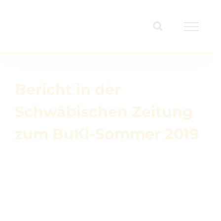
Zum
Inhalt
springen
Bericht in der
Schwäbischen Zeitung
zum BuKi-Sommer 2019
Zeige
grösseres
Bild