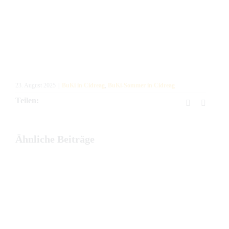
23. August 2025
|
BuKi in Cidreag
,
BuKi-Sommer in Cidreag
Teilen:
Facebook
E-
Mail
Ähnliche Beiträge