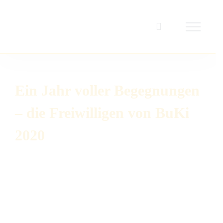
Zum
Inhalt
springen
Ein Jahr voller Begegnungen
– die Freiwilligen von BuKi
2020
Zeige
grösseres
Bild