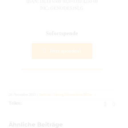
IBAN: DE14 6509 3020 0318 4250 09
BIC: GENODES1SLG
Sofortspende
Jetzt spenden!
20. November 2025
|
BuKi in Cidreag
,
Humanitäre Hilfen
Teilen:
Facebook
E-
Mail
Ähnliche Beiträge