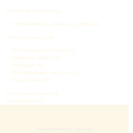
BuKi in Bad Saulgau (33)
Veranstaltungen – Aktionen – Vorträge (3)
BuKi in Cidreag (276)
BuKi-Sommer in Cidreag (35)
Humanitäre Hilfen (36)
Pädagogik (52)
PraktikantInnen und Gäste (15)
Soziale Arbeit (79)
BuKi in den Medien (24)
Uncategorized (3)
Datenschutzerklärung
-
Impressum