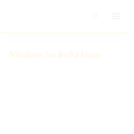
Zum
Inhalt
springen
Nikolaus im BuKi-Haus
Zeige
grösseres
Bild