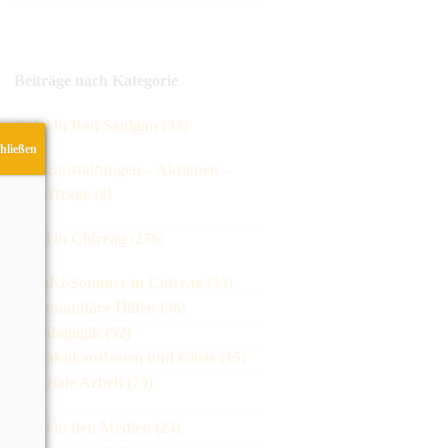
Beiträge nach Kategorie
BuKi in Bad Saulgau (33)
hließen
Veranstaltungen – Aktionen –
Vorträge (3)
BuKi in Cidreag (276)
BuKi-Sommer in Cidreag (35)
Humanitäre Hilfen (36)
Pädagogik (52)
PraktikantInnen und Gäste (15)
Soziale Arbeit (79)
BuKi in den Medien (24)