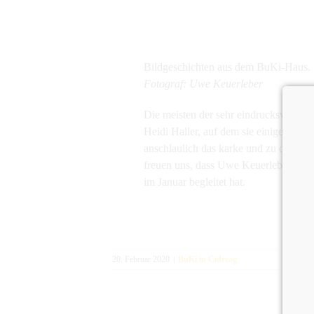
Bildgeschichten aus dem BuKi-Haus.
Fotograf: Uwe Keuerleber
Die meisten der sehr eindrucksvollen
Heidi Haller, auf dem sie einige BuKi
anschlaulich das karke und zu dieser J
freuen uns, dass Uwe Keuerleber, Red
im Januar begleitet hat.
20. Februar 2020
|
BuKi in Cidreag