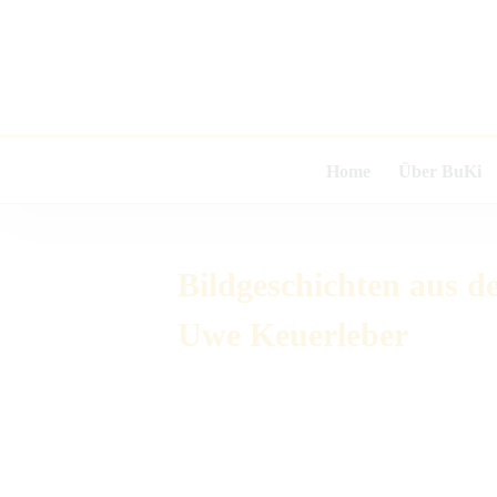
Zum
Inhalt
springen
Home
Über BuKi
Bildgeschichten aus 
Uwe Keuerleber
Zeige
grösseres
Bild