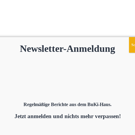
Sc
Newsletter-Anmeldung
 Bilder entstanden während eines Rundgangs von
-Kinder und ihre Familien besuchte. Sie zeigen
ahreszeit frostige Lebensumfeld unserer Kinder. Wir
akteur der Südwestpresse in Ulm, uns auf dieser Fahr
Regelmäßige Berichte aus dem BuKi-Haus.
Jetzt anmelden und nichts mehr verpassen!
Facebook
E-
Teilen:
Mail