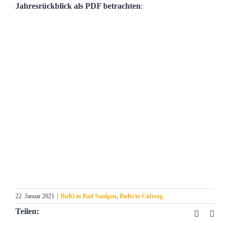
Jahresrückblick als PDF betrachten
:
22. Januar 2021
|
BuKi in Bad Saulgau
,
BuKi in Cidreag
Teilen:
Faceboo
E-
Mail