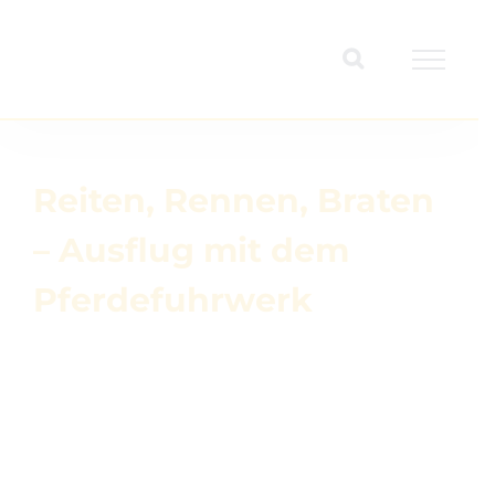
Zum
Inhalt
springen
Reiten, Rennen, Braten
– Ausflug mit dem
Pferdefuhrwerk
Zeige
grösseres
Bild