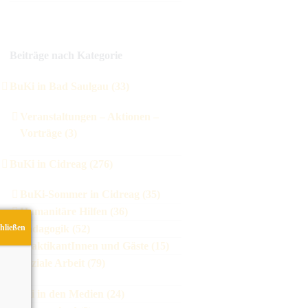
Beiträge nach Kategorie
BuKi in Bad Saulgau (33)
Veranstaltungen – Aktionen –
Vorträge (3)
BuKi in Cidreag (276)
BuKi-Sommer in Cidreag (35)
Humanitäre Hilfen (36)
hließen
Pädagogik (52)
PraktikantInnen und Gäste (15)
Soziale Arbeit (79)
BuKi in den Medien (24)