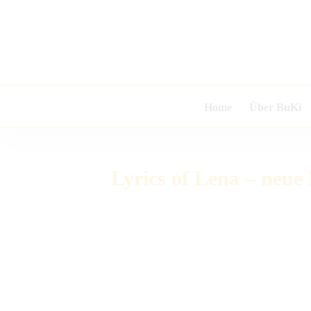
Zum
Inhalt
springen
Home
Über BuKi
Lyrics of Lena – neue 
Zeige
grösseres
Bild