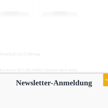
fenthalt in Cidreag
on durch die Lüfte treibt, schubsen mich meine
 sind gefüllt. Von früh bis spät bin ich unterwegs.
Sc
Newsletter-Anmeldung
ichten, von Schicksalen, von Kindern.“
dreag. In folgendem Bericht stellt sie ihre
 und schmückt die Erzählungen mit zahlreichen